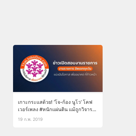
เกาะกระแสด้วย! ‘โจ-ก้อง นูโว’ โคฟ
เวอร์เพลง #หนักแผ่นดิน แม้ถูกวิจารณ์
เป็นเพลงยุให้คนไทยแตกแยก(มีคลิป)
19 ก.พ. 2019