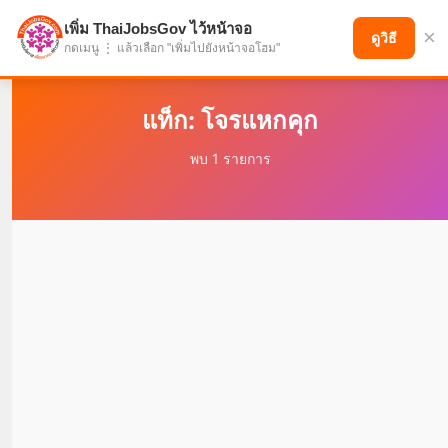
เพิ่ม ThaiJobsGov ไว้หน้าจอ
×
แบ่งปันโอกาส เพื่ออนาคตที่ก้าวหน้า
ดูวิธี
กดเมนู ⋮ แล้วเลือก "เพิ่มไปยังหน้าจอโฮม"
แท็ก: โจรแหกคุก
พบ 1 รายการ