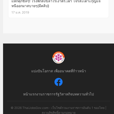
แหกคุกชิลๆ! โรงพักสงขลาไร้เงาตร.เฝ้า โจรสะเดาะกุญแจ
หนีออกมาสบายๆ(มีคลิป)
17 ม.ค. 2019
แบ่งปันโอกาส เพื่ออนาคตที่ก้าวหน้า
หน้าแรก
งานราชการ
รัฐวิสาหกิจ
บทความทั่วไป
© 2026 ThaiJobsGov.com - เว็บไซต์รวมงานราชการอันดับ 1 ของไทย |
สงวนลิขสิทธิ์ตามกฎหมาย