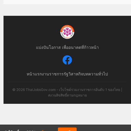
แบ่งปันโอกาส เพื่ออนาคตที่ก้าวหน้า
หน้าแรก
งานราชการ
รัฐวิสาหกิจ
บทความทั่วไป
© 2026 ThaiJobsGov.com - เว็บไซต์รวมงานราชการอันดับ 1 ของไทย |
สงวนลิขสิทธิ์ตามกฎหมาย