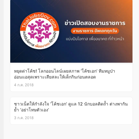
หยุดด่าโค้ช! โลกออนไลน์เผยสภาพ ‘โค้ชเอก’ ทีมหมูป่า
อ่อนแอสุดเพราะเสียสละให้เด็กกินก่อนตลอด
4 ก.ค. 2018
ชาวเน็ตให้กำลังใจ ‘โค้ชเอก’ ดูแล 12 นักบอลติดถ้ำ ต่างพากัน
ย้ำ ‘อย่าโทษตัวเอง’
3 ก.ค. 2018