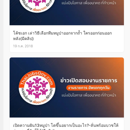
โค้ชเอก เล่าวิธีเลือกทีมหมูป่าออกจากถ้ำ ใครออกก่อนออก
หลัง(มีคลิป)
19 ก.ค. 2018
เปิดความฝัน13หมูป่า โตขึ้นอยากเป็นอะไร?-ลั่นพร้อมบวชให้