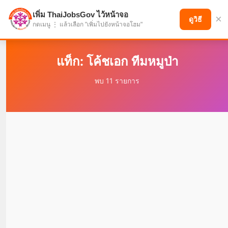
เพิ่ม ThaiJobsGov ไว้หน้าจอ
×
แบ่งปันโอกาส เพื่ออนาคตที่ก้าวหน้า
ดูวิธี
กดเมนู ⋮ แล้วเลือก "เพิ่มไปยังหน้าจอโฮม"
แท็ก: โค้ชเอก ทีมหมูป่า
พบ 11 รายการ