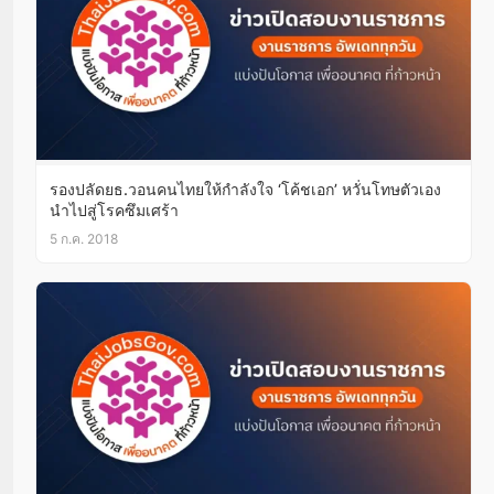
รองปลัดยธ.วอนคนไทยให้กำลังใจ ‘โค้ชเอก’ หวั่นโทษตัวเอง
นำไปสู่โรคซึมเศร้า
5 ก.ค. 2018