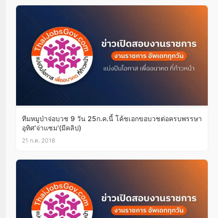
ทีมหมูป่าจ่อบวช 9 วัน 25ก.ค.นี้ โค้ชเอกขอบวชต่อครบพรรษา
อุทิศ’จ่าแซม'(มีคลิป)
21 ก.ค. 2018