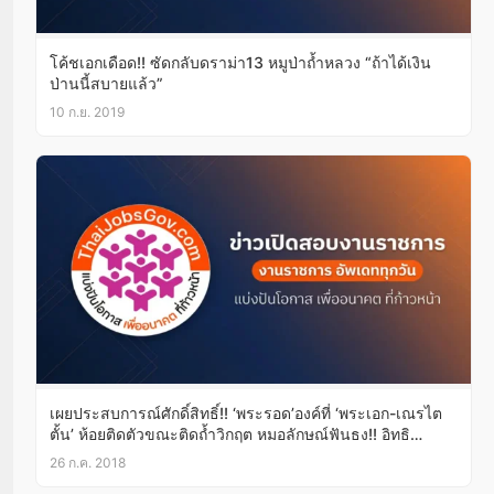
โค้ชเอกเดือด!! ซัดกลับดราม่า13 หมูป่าถ้ำหลวง “ถ้าได้เงิน
ป่านนี้สบายแล้ว”
10 ก.ย. 2019
เผยประสบการณ์ศักดิ์สิทธิ์!! ‘พระรอด’องค์ที่ ‘พระเอก-เณรไต
ตั้น’ ห้อยติดตัวขณะติดถ้ำวิกฤต หมอลักษณ์ฟันธง!! อิทธิ
ปาฏิหาริย์มีมาก!!(มีคลิป)
26 ก.ค. 2018