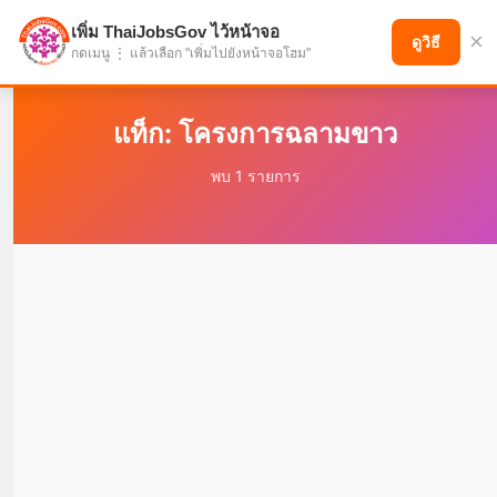
เพิ่ม ThaiJobsGov ไว้หน้าจอ
×
แบ่งปันโอกาส เพื่ออนาคตที่ก้าวหน้า
ดูวิธี
กดเมนู ⋮ แล้วเลือก "เพิ่มไปยังหน้าจอโฮม"
แท็ก: โครงการฉลามขาว
พบ 1 รายการ