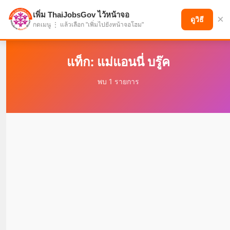
เพิ่ม ThaiJobsGov ไว้หน้าจอ
×
แบ่งปันโอกาส เพื่ออนาคตที่ก้าวหน้า
ดูวิธี
กดเมนู ⋮ แล้วเลือก "เพิ่มไปยังหน้าจอโฮม"
แท็ก: แม่แอนนี่ บรู๊ค
พบ 1 รายการ