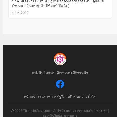
ชีวิตไม่เคยง่าย! ‘แอนนี่ บรู๊ค’ บอกตัวเอง ‘ต้องอดทน’ ดูแลแม่
ป่วยหนัก รักของลูกไม่มีข้อแม้(มีคลิป)
4 ก.พ. 2019
แบ่งปันโอกาส เพื่ออนาคตที่ก้าวหน้า
หน้าแรก
งานราชการ
รัฐวิสาหกิจ
บทความทั่วไป
© 2026 ThaiJobsGov.com - เว็บไซต์รวมงานราชการอันดับ 1 ของไทย |
สงวนลิขสิทธิ์ตามกฎหมาย