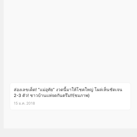
ส่องเลขเด็ด! “แม่อุทัย” งวดนี้มาให้โชคใหญ่ โผล่เห็นชัดเจน
2-3 ตัว! ชาวบ้านแห่จดกันตรึม!!(ชมภาพ)
15 ม.ค. 2018