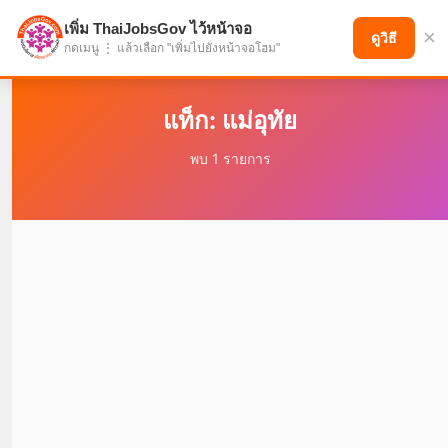
เพิ่ม ThaiJobsGov ไว้หน้าจอ
×
แบ่งปันโอกาส เพื่ออนาคตที่ก้าวหน้า
ดูวิธี
กดเมนู ⋮ แล้วเลือก "เพิ่มไปยังหน้าจอโฮม"
แท็ก: แม่อุทัย
พบ 1 รายการ