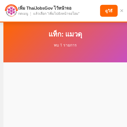
เพิ่ม ThaiJobsGov ไว้หน้าจอ
×
แบ่งปันโอกาส เพื่ออนาคตที่ก้าวหน้า
ดูวิธี
กดเมนู ⋮ แล้วเลือก "เพิ่มไปยังหน้าจอโฮม"
แท็ก: แมวดุ
พบ 1 รายการ