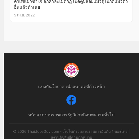
คาเฟ่แมวช้ำใจ ลูกค้าละเมิดกฎ เปิดตู้ปล่อยแมวดุไปกัดแมวตัว
อื่นแล้วทำเฉย
5 เม.ย. 2022
แบ่งปันโอกาส เพื่ออนาคตที่ก้าวหน้า
หน้าแรก
งานราชการ
รัฐวิสาหกิจ
บทความทั่วไป
© 2026 ThaiJobsGov.com - เว็บไซต์รวมงานราชการอันดับ 1 ของไทย |
สงวนลิขสิทธิ์ตามกฎหมาย