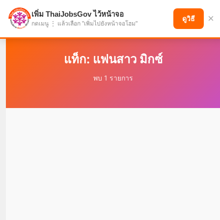
เพิ่ม ThaiJobsGov ไว้หน้าจอ
×
แบ่งปันโอกาส เพื่ออนาคตที่ก้าวหน้า
ดูวิธี
กดเมนู ⋮ แล้วเลือก "เพิ่มไปยังหน้าจอโฮม"
แท็ก: แฟนสาว มิกซ์
พบ 1 รายการ