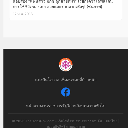
แอบส่อง “แฟนสาว มิกซ์ ลูกชายหม่ำ” เรียกได้ว่าไลฟ์สไตน์
การใช้ชีวิตของเธอ สวยและรวยมากจริงๆ!!(ชมภาพ)
12 ม.ค. 2018
แบ่งปันโอกาส เพื่ออนาคตที่ก้าวหน้า
หน้าแรก
งานราชการ
รัฐวิสาหกิจ
บทความทั่วไป
© 2026 ThaiJobsGov.com - เว็บไซต์รวมงานราชการอันดับ 1 ของไทย |
สงวนลิขสิทธิ์ตามกฎหมาย