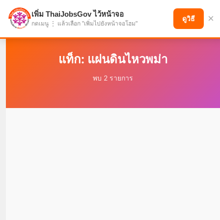
เพิ่ม ThaiJobsGov ไว้หน้าจอ
×
แบ่งปันโอกาส เพื่ออนาคตที่ก้าวหน้า
ดูวิธี
กดเมนู ⋮ แล้วเลือก "เพิ่มไปยังหน้าจอโฮม"
แท็ก: แผ่นดินไหวพม่า
พบ 2 รายการ