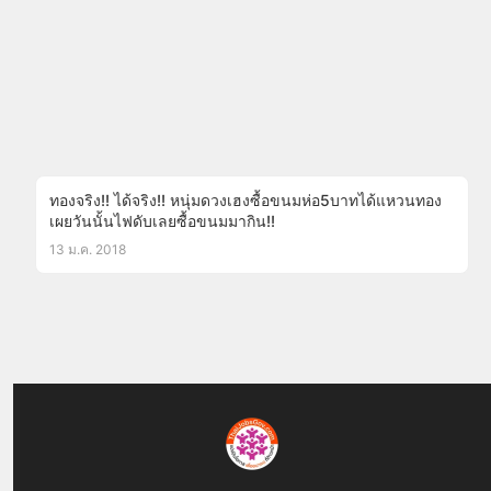
ทองจริง!! ได้จริง!! หนุ่มดวงเฮงซื้อขนมห่อ5บาทได้แหวนทอง
เผยวันนั้นไฟดับเลยซื้อขนมมากิน!!
13 ม.ค. 2018