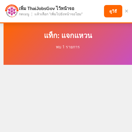
เพิ่ม ThaiJobsGov ไว้หน้าจอ
×
แบ่งปันโอกาส เพื่ออนาคตที่ก้าวหน้า
ดูวิธี
กดเมนู ⋮ แล้วเลือก "เพิ่มไปยังหน้าจอโฮม"
แท็ก: แจกแหวน
พบ 1 รายการ