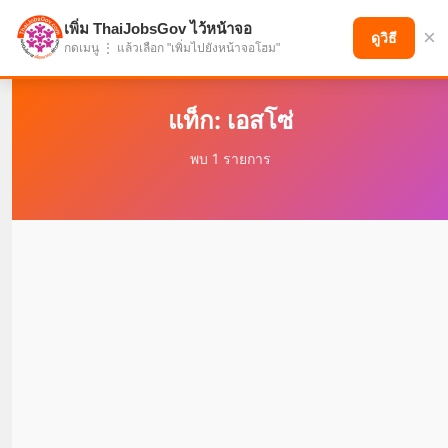
เพิ่ม ThaiJobsGov ไว้หน้าจอ
×
แบ่งปันโอกาส เพื่ออนาคตที่ก้าวหน้า
ดูวิธี
กดเมนู ⋮ แล้วเลือก "เพิ่มไปยังหน้าจอโฮม"
แท็ก: เอสโซ่
พบ 1 รายการ