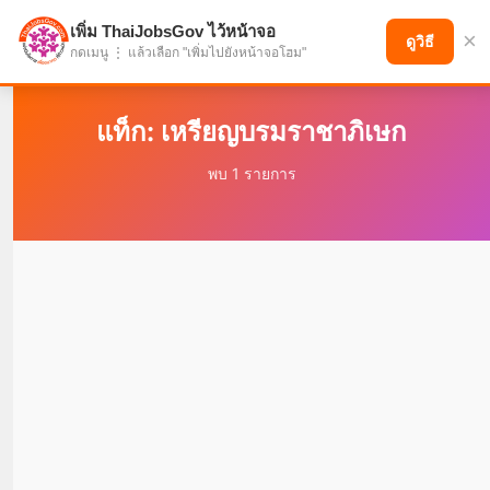
เพิ่ม ThaiJobsGov ไว้หน้าจอ
×
แบ่งปันโอกาส เพื่ออนาคตที่ก้าวหน้า
ดูวิธี
กดเมนู ⋮ แล้วเลือก "เพิ่มไปยังหน้าจอโฮม"
แท็ก: เหรียญบรมราชาภิเษก
พบ 1 รายการ