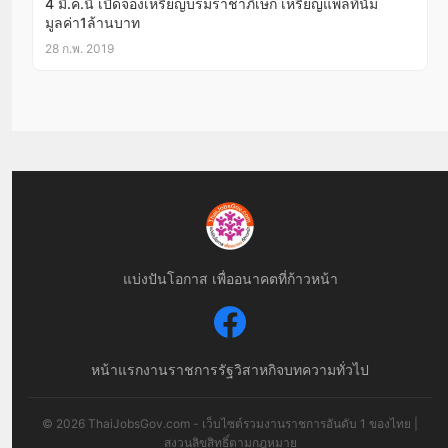
4 มี.ค.นี้ เปิดจองเหรียญบรมราชาภิเษก เหรียญแพลทินัม
มูลค่า1ล้านบาท
28 ก.พ. 2019
แบ่งปันโอกาส เพื่ออนาคตที่ก้าวหน้า
หน้าแรก
งานราชการ
รัฐวิสาหกิจ
บทความทั่วไป
© 2026 ThaiJobsGov.com - เว็บไซต์รวมงานราชการอันดับ 1 ของไทย |
สงวนลิขสิทธิ์ตามกฎหมาย