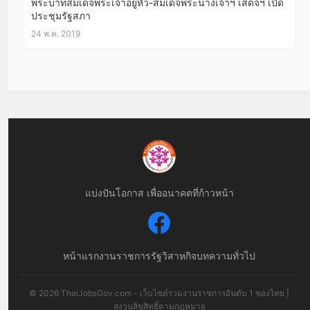
พระบาทสมเด็จพระเจ้าอยู่หัว-สมเด็จพระนางเจ้าฯ เสด็จฯ เปิด
ประชุมรัฐสภา
24 พ.ค. 2019
แบ่งปันโอกาส เพื่ออนาคตที่ก้าวหน้า
หน้าแรก
งานราชการ
รัฐวิสาหกิจ
บทความทั่วไป
© 2026 ThaiJobsGov.com - เว็บไซต์รวมงานราชการอันดับ 1 ของไทย |
สงวนลิขสิทธิ์ตามกฎหมาย