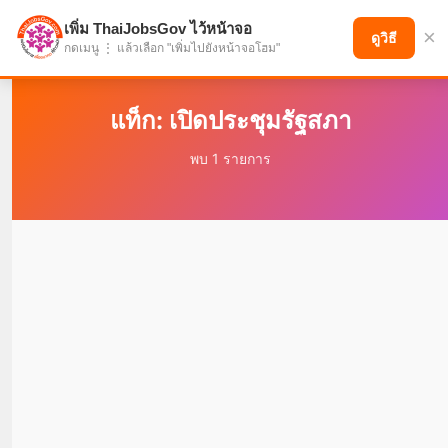
เพิ่ม ThaiJobsGov ไว้หน้าจอ
×
แบ่งปันโอกาส เพื่ออนาคตที่ก้าวหน้า
ดูวิธี
กดเมนู ⋮ แล้วเลือก "เพิ่มไปยังหน้าจอโฮม"
แท็ก: เปิดประชุมรัฐสภา
พบ 1 รายการ