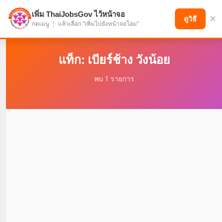
เพิ่ม ThaiJobsGov ไว้หน้าจอ
×
แบ่งปันโอกาส เพื่ออนาคตที่ก้าวหน้า
ดูวิธี
กดเมนู ⋮ แล้วเลือก "เพิ่มไปยังหน้าจอโฮม"
แท็ก: เบียร์ช้าง วังน้อย
พบ 1 รายการ