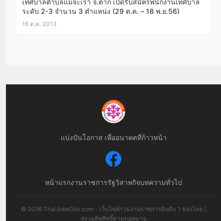
เทศบาลตำบลแม่จะเรา จ.ตาก เปิดรับสมัครพนักงานเทศบาล
ระดับ 2-3 จำนวน 3 ตำแหน่ง (29 ต.ค. – 18 พ.ย.56)
16 ต.ค. 2013
แบ่งปันโอกาส เพื่ออนาคตที่ก้าวหน้า
หน้าแรก
งานราชการ
รัฐวิสาหกิจ
บทความทั่วไป
© 2026 ThaiJobsGov.com - เว็บไซต์รวมงานราชการอันดับ 1 ของไทย |
สงวนลิขสิทธิ์ตามกฎหมาย