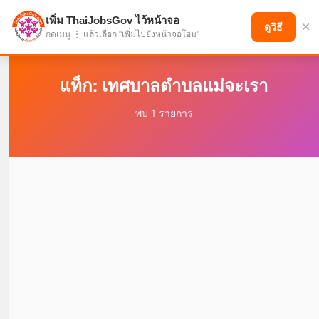
เพิ่ม ThaiJobsGov ไว้หน้าจอ
×
แบ่งปันโอกาส เพื่ออนาคตที่ก้าวหน้า
ดูวิธี
กดเมนู ⋮ แล้วเลือก "เพิ่มไปยังหน้าจอโฮม"
แท็ก: เทศบาลตำบลแม่จะเรา
พบ 1 รายการ