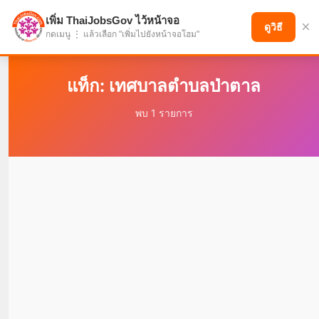
เพิ่ม ThaiJobsGov ไว้หน้าจอ
×
แบ่งปันโอกาส เพื่ออนาคตที่ก้าวหน้า
ดูวิธี
กดเมนู ⋮ แล้วเลือก "เพิ่มไปยังหน้าจอโฮม"
แท็ก: เทศบาลตำบลป่าตาล
พบ 1 รายการ