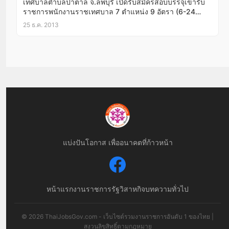
เทศบาลตำบลป่าตาล จ.ลพบุรี เปิดรับสมัครสอบบรรจุเข้ารับ
ราชการพนักงานราชเทศบาล 7 ตำแหน่ง 9 อัตรา (6-24
ม.ค.57)
25 ธ.ค. 2013
แบ่งปันโอกาส เพื่ออนาคตที่ก้าวหน้า
หน้าแรก
งานราชการ
รัฐวิสาหกิจ
บทความทั่วไป
© 2026 ThaiJobsGov.com - เว็บไซต์รวมงานราชการอันดับ 1 ของไทย |
สงวนลิขสิทธิ์ตามกฎหมาย