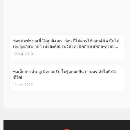
พ่อหนุ่มช่างกลชี้ ถึงลูกยิง ตร. ก่อน ก็ไม่ควรโต้กลับ4นัด ลั่นไม่
เคยยุ่งเกี่ยวยาบ้า เพจดังคุ้ยประวัติ เคยมีคดียาเสพติด-ครอบ
ครองปืน!!
12 ก.พ. 2019
พ่อเด็กช่างลั่น ลูกผิดยอมรับ ไม่รู้ลูกพกปืน ถามตร.ทำไมยิงถึง
ชีวิต!
11 ก.พ. 2019