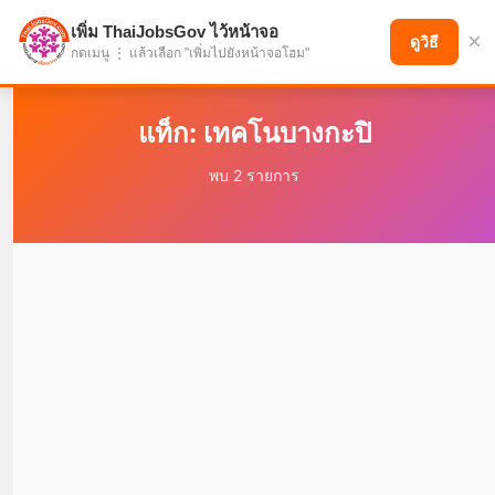
เพิ่ม ThaiJobsGov ไว้หน้าจอ
×
แบ่งปันโอกาส เพื่ออนาคตที่ก้าวหน้า
ดูวิธี
กดเมนู ⋮ แล้วเลือก "เพิ่มไปยังหน้าจอโฮม"
แท็ก: เทคโนบางกะปิ
พบ 2 รายการ