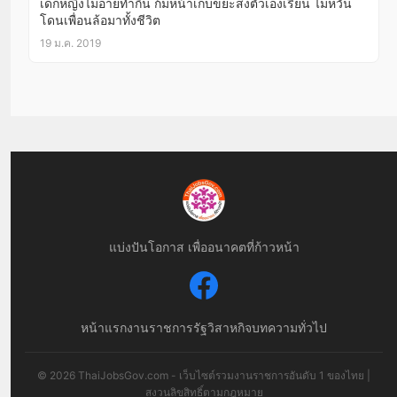
เด็กหญิงไม่อายทำกิน ก้มหน้าเก็บขยะส่งตัวเองเรียน ไม่หวั่น
โดนเพื่อนล้อมาทั้งชีวิต
19 ม.ค. 2019
แบ่งปันโอกาส เพื่ออนาคตที่ก้าวหน้า
หน้าแรก
งานราชการ
รัฐวิสาหกิจ
บทความทั่วไป
© 2026 ThaiJobsGov.com - เว็บไซต์รวมงานราชการอันดับ 1 ของไทย |
สงวนลิขสิทธิ์ตามกฎหมาย