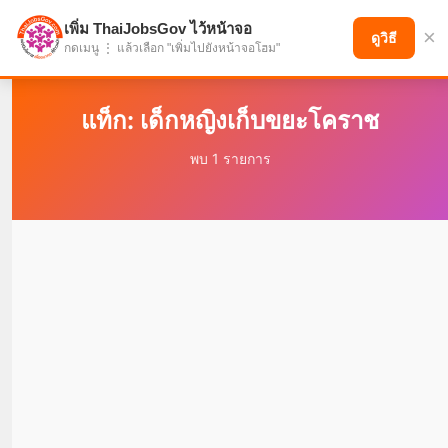
เพิ่ม ThaiJobsGov ไว้หน้าจอ
×
แบ่งปันโอกาส เพื่ออนาคตที่ก้าวหน้า
ดูวิธี
กดเมนู ⋮ แล้วเลือก "เพิ่มไปยังหน้าจอโฮม"
แท็ก: เด็กหญิงเก็บขยะโคราช
พบ 1 รายการ