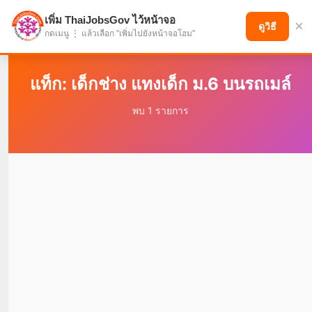
เพิ่ม ThaiJobsGov ไว้หน้าจอ
×
แบ่งปันโอกาส เพื่ออนาคตที่ก้าวหน้า
ดูวิธี
กดเมนู ⋮ แล้วเลือก "เพิ่มไปยังหน้าจอโฮม"
แท็ก: เด็กช่าง แทงเด็ก ม.6 บนรถเมล์
พบ 1 รายการ