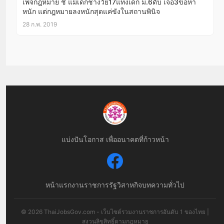
เพจกฎหมาย ชี้ แม้เด็กช่างวัย17แทงเด็ก ม.6ดับ เจอ3ข้อหา
หนัก แต่กฎหมายลงหนักสุดแค่ขังในสถานพินิจ
28 ก.พ. 2019
แบ่งปันโอกาส เพื่ออนาคตที่ก้าวหน้า
หน้าแรก
งานราชการ
รัฐวิสาหกิจ
บทความทั่วไป
© 2026 ThaiJobsGov.com - เว็บไซต์รวมงานราชการอันดับ 1 ของไทย |
สงวนลิขสิทธิ์ตามกฎหมาย