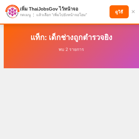
เพิ่ม ThaiJobsGov ไว้หน้าจอ
×
แบ่งปันโอกาส เพื่ออนาคตที่ก้าวหน้า
ดูวิธี
กดเมนู ⋮ แล้วเลือก "เพิ่มไปยังหน้าจอโฮม"
แท็ก: เด็กช่างถูกตำรวจยิง
พบ 2 รายการ