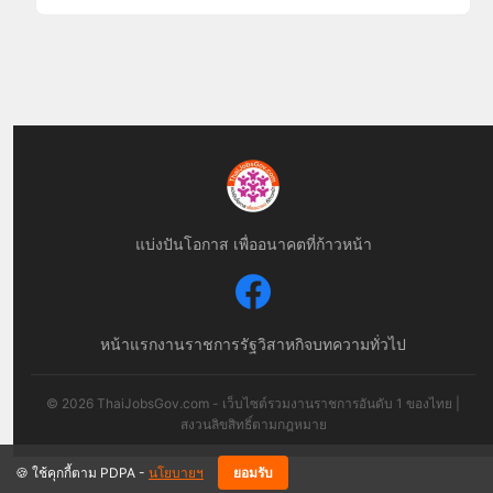
แบ่งปันโอกาส เพื่ออนาคตที่ก้าวหน้า
หน้าแรก
งานราชการ
รัฐวิสาหกิจ
บทความทั่วไป
© 2026 ThaiJobsGov.com - เว็บไซต์รวมงานราชการอันดับ 1 ของไทย |
สงวนลิขสิทธิ์ตามกฎหมาย
🍪 ใช้คุกกี้ตาม PDPA -
นโยบายฯ
ยอมรับ