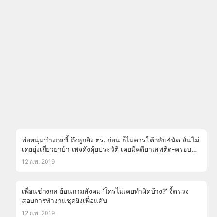
พ่อหนุ่มช่างกลชี้ ถึงลูกยิง ตร. ก่อน ก็ไม่ควรโต้กลับ4นัด ลั่นไม่
เคยยุ่งเกี่ยวยาบ้า เพจดังคุ้ยประวัติ เคยมีคดียาเสพติด-ครอบ
ครองปืน!!
12 ก.พ. 2019
เพื่อนช่างกล ย้อนถามสังคม ‘ใครไม่เคยทำผิดบ้าง?’ จี้ตรวจ
สอบการทำงานชุดยิงเพื่อนดับ!
12 ก.พ. 2019