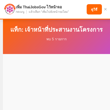
เพิ่ม ThaiJobsGov ไว้หน้าจอ
×
แบ่งปันโอกาส เพื่ออนาคตที่ก้าวหน้า
ดูวิธี
กดเมนู ⋮ แล้วเลือก "เพิ่มไปยังหน้าจอโฮม"
แท็ก: เจ้าหน้าที่ประสานงานโครงการ
พบ 5 รายการ