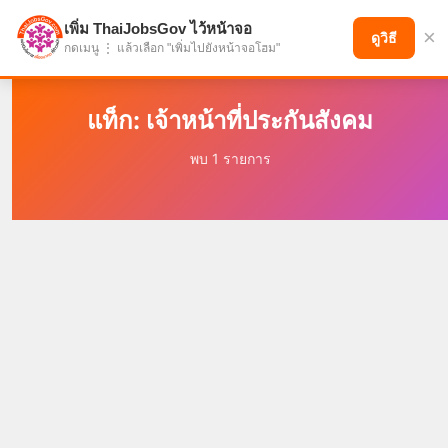
เพิ่ม ThaiJobsGov ไว้หน้าจอ
×
แบ่งปันโอกาส เพื่ออนาคตที่ก้าวหน้า
ดูวิธี
กดเมนู ⋮ แล้วเลือก "เพิ่มไปยังหน้าจอโฮม"
แท็ก: เจ้าหน้าที่ประกันสังคม
พบ 1 รายการ