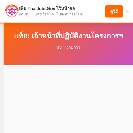
เพิ่ม ThaiJobsGov ไว้หน้าจอ
×
แบ่งปันโอกาส เพื่ออนาคตที่ก้าวหน้า
ดูวิธี
กดเมนู ⋮ แล้วเลือก "เพิ่มไปยังหน้าจอโฮม"
แท็ก: เจ้าหน้าที่ปฏิบัติงานโครงการฯ
พบ 1 รายการ