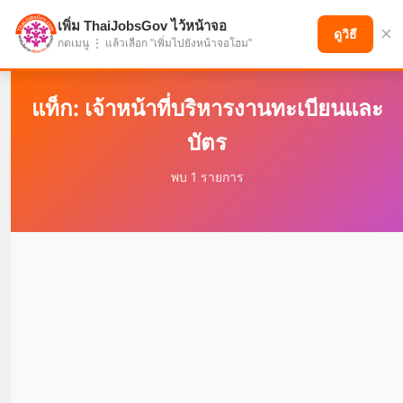
เพิ่ม ThaiJobsGov ไว้หน้าจอ
×
แบ่งปันโอกาส เพื่ออนาคตที่ก้าวหน้า
ดูวิธี
กดเมนู ⋮ แล้วเลือก "เพิ่มไปยังหน้าจอโฮม"
แท็ก: เจ้าหน้าที่บริหารงานทะเบียนและ
บัตร
พบ 1 รายการ