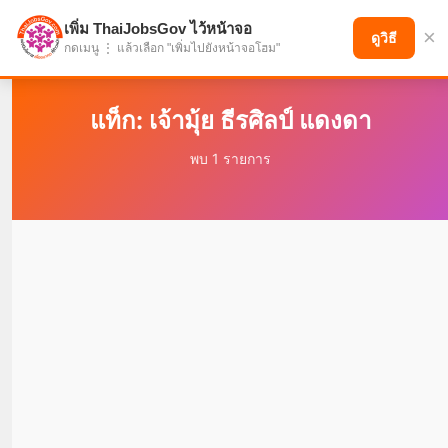
เพิ่ม ThaiJobsGov ไว้หน้าจอ
×
แบ่งปันโอกาส เพื่ออนาคตที่ก้าวหน้า
ดูวิธี
กดเมนู ⋮ แล้วเลือก "เพิ่มไปยังหน้าจอโฮม"
แท็ก: เจ้ามุ้ย ธีรศิลป์ แดงดา
พบ 1 รายการ