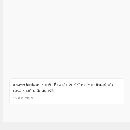
ต่างชาติแห่คอมเมนต์!! ทึ่งฟอร์ม2แข้งไทย ‘ชนาธิป-เจ้ามุ้ย’
เล่นอย่างกับอดีตสตาร์ผี
15 ม.ค. 2019