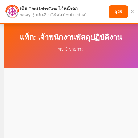
เพิ่ม ThaiJobsGov ไว้หน้าจอ
×
แบ่งปันโอกาส เพื่ออนาคตที่ก้าวหน้า
ดูวิธี
กดเมนู ⋮ แล้วเลือก "เพิ่มไปยังหน้าจอโฮม"
แท็ก: เจ้าพนักงานพัสดุปฏิบัติงาน
พบ 3 รายการ