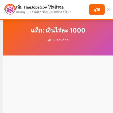
เพิ่ม ThaiJobsGov ไว้หน้าจอ
×
แบ่งปันโอกาส เพื่ออนาคตที่ก้าวหน้า
ดูวิธี
กดเมนู ⋮ แล้วเลือก "เพิ่มไปยังหน้าจอโฮม"
แท็ก: เงินไร่ละ 1000
พบ 2 รายการ