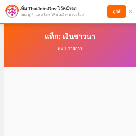
เพิ่ม ThaiJobsGov ไว้หน้าจอ
×
แบ่งปันโอกาส เพื่ออนาคตที่ก้าวหน้า
ดูวิธี
กดเมนู ⋮ แล้วเลือก "เพิ่มไปยังหน้าจอโฮม"
แท็ก: เงินชาวนา
พบ 1 รายการ