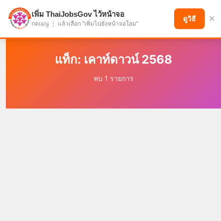
เพิ่ม ThaiJobsGov ไว้หน้าจอ
×
แบ่งปันโอกาส เพื่ออนาคตที่ก้าวหน้า
ดูวิธี
กดเมนู ⋮ แล้วเลือก "เพิ่มไปยังหน้าจอโฮม"
แท็ก: เคาท์ดาวน์ 2568
พบ 1 รายการ