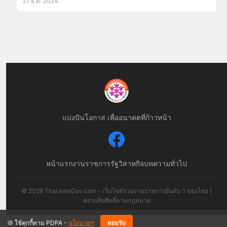
21 ธ.ค. 2024
แบ่งปันโอกาส เพื่ออนาคตที่ก้าวหน้า
หน้าแรก
งานราชการ
รัฐวิสาหกิจ
บทความทั่วไป
© 2026 ThaiJobsGov.com - เว็บไซต์รวมงานราชการอันดับ 1 ของไทย |
สงวนลิขสิทธิ์ตามกฎหมาย
🍪 ใช้คุกกี้ตาม PDPA -
นโยบายฯ
ยอมรับ