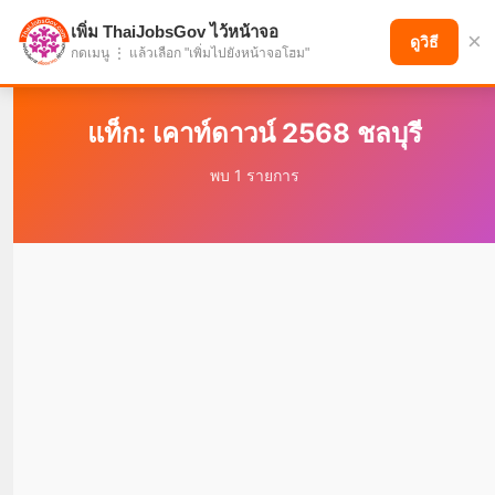
เพิ่ม ThaiJobsGov ไว้หน้าจอ
×
แบ่งปันโอกาส เพื่ออนาคตที่ก้าวหน้า
ดูวิธี
กดเมนู ⋮ แล้วเลือก "เพิ่มไปยังหน้าจอโฮม"
แท็ก: เคาท์ดาวน์ 2568 ชลบุรี
พบ 1 รายการ