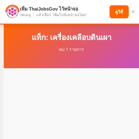
เพิ่ม ThaiJobsGov ไว้หน้าจอ
×
แบ่งปันโอกาส เพื่ออนาคตที่ก้าวหน้า
ดูวิธี
กดเมนู ⋮ แล้วเลือก "เพิ่มไปยังหน้าจอโฮม"
แท็ก: เครื่องเคลือบดินเผา
พบ 1 รายการ