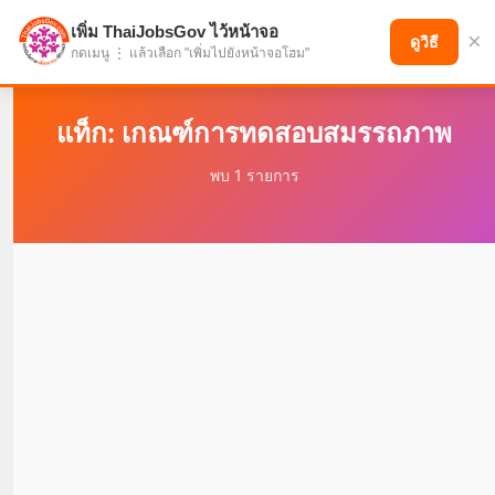
เพิ่ม ThaiJobsGov ไว้หน้าจอ
×
แบ่งปันโอกาส เพื่ออนาคตที่ก้าวหน้า
ดูวิธี
กดเมนู ⋮ แล้วเลือก "เพิ่มไปยังหน้าจอโฮม"
แท็ก: เกณฑ์การทดสอบสมรรถภาพ
พบ 1 รายการ