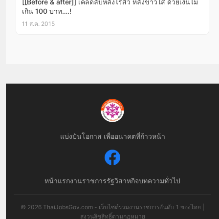
[[Before & after]] เคล็ดลับหลังไร้สิว หลังขาวใส ด้วยเงินไม่
เกิน 100 บาท….!
11 ส.ค. 2015
แบ่งปันโอกาส เพื่ออนาคตที่ก้าวหน้า
หน้าแรก
งานราชการ
รัฐวิสาหกิจ
บทความทั่วไป
© 2026 ThaiJobsGov.com - เว็บไซต์รวมงานราชการอันดับ 1 ของไทย |
สงวนลิขสิทธิ์ตามกฎหมาย