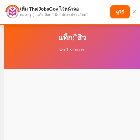
เพิ่ม ThaiJobsGov ไว้หน้าจอ
×
แบ่งปันโอกาส เพื่ออนาคตที่ก้าวหน้า
ดูวิธี
กดเมนู ⋮ แล้วเลือก "เพิ่มไปยังหน้าจอโฮม"
แท็ก: ิสิว
พบ 1 รายการ