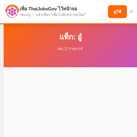
เพิ่ม ThaiJobsGov ไว้หน้าจอ
×
แบ่งปันโอกาส เพื่ออนาคตที่ก้าวหน้า
ดูวิธี
กดเมนู ⋮ แล้วเลือก "เพิ่มไปยังหน้าจอโฮม"
แท็ก: อู๋
พบ 2 รายการ