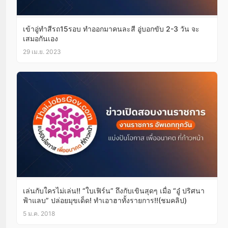
เข้าอู่ทำสีรถ15รอบ ทำออกมาคนละสี อู่บอกขับ 2-3 วัน จะ
เสมอกันเอง
29 เม.ย. 2023
เล่นกับใครไม่เล่น!! “ใบเฟิร์น” ถึงกับเขินสุดๆ เมื่อ “อู๋ ปริศนา
ฟ้าแลบ” ปล่อยมุขเด็ด! ทำเอาฮาทั้งรายการ!!(ชมคลิป)
5 ม.ค. 2018