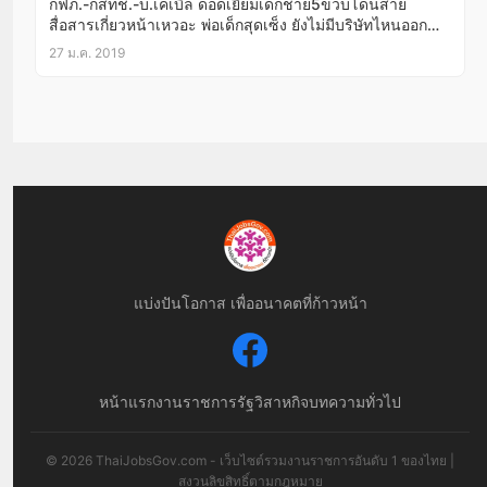
กฟภ.-กสทช.-บ.เคเบิ้ล ดอดเยี่ยมเด็กชาย5ขวบโดนสาย
สื่อสารเกี่ยวหน้าเหวอะ พ่อเด็กสุดเซ็ง ยังไม่มีบริษัทไหนออก
มายอมรับสายต้นเหตุ ลั่นเอาผิดถึงที่สุด(มีคลิป)
27 ม.ค. 2019
แบ่งปันโอกาส เพื่ออนาคตที่ก้าวหน้า
หน้าแรก
งานราชการ
รัฐวิสาหกิจ
บทความทั่วไป
© 2026 ThaiJobsGov.com - เว็บไซต์รวมงานราชการอันดับ 1 ของไทย |
สงวนลิขสิทธิ์ตามกฎหมาย