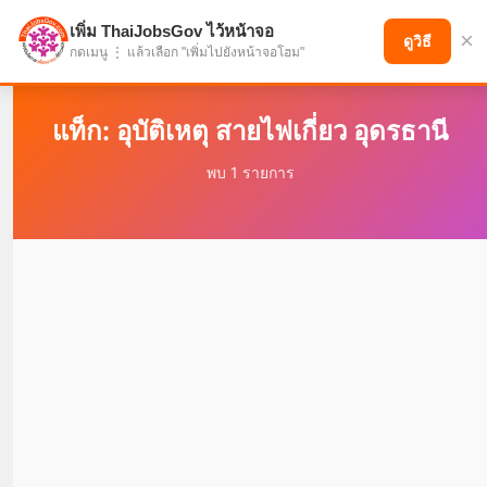
เพิ่ม ThaiJobsGov ไว้หน้าจอ
×
แบ่งปันโอกาส เพื่ออนาคตที่ก้าวหน้า
ดูวิธี
กดเมนู ⋮ แล้วเลือก "เพิ่มไปยังหน้าจอโฮม"
แท็ก: อุบัติเหตุ สายไฟเกี่ยว อุดรธานี
พบ 1 รายการ