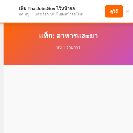
เพิ่ม ThaiJobsGov ไว้หน้าจอ
×
แบ่งปันโอกาส เพื่ออนาคตที่ก้าวหน้า
ดูวิธี
กดเมนู ⋮ แล้วเลือก "เพิ่มไปยังหน้าจอโฮม"
แท็ก: อาหารและยา
พบ 1 รายการ