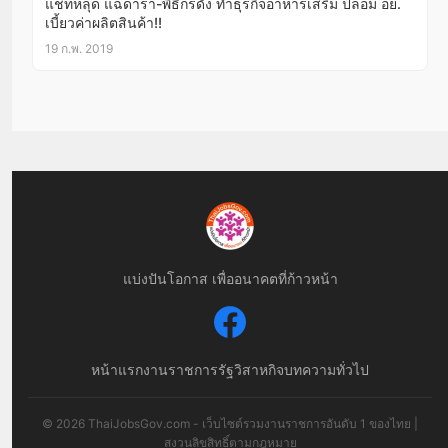
แชทหลุด แฉดารา-พิธีกรดัง ทำธุรกิจอาหารเสริม ปลอม อย.
เบี้ยวค่าผลิตสินค้า!!
19 ก.พ. 2019
แบ่งปันโอกาส เพื่ออนาคตที่ก้าวหน้า
หน้าแรก
งานราชการ
รัฐวิสาหกิจ
บทความทั่วไป
© 2026 ThaiJobsGov.com - เว็บไซต์รวมงานราชการอันดับ 1 ของไทย |
สงวนลิขสิทธิ์ตามกฎหมาย