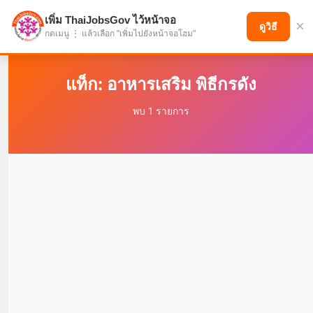
เพิ่ม ThaiJobsGov ไว้หน้าจอ
×
แบ่งปันโอกาส เพื่ออนาคตที่ก้าวหน้า
ดูวิธี
กดเมนู ⋮ แล้วเลือก "เพิ่มไปยังหน้าจอโฮม"
แท็ก: อาหารเสริม พิธีกรดัง
พบ 1 รายการ