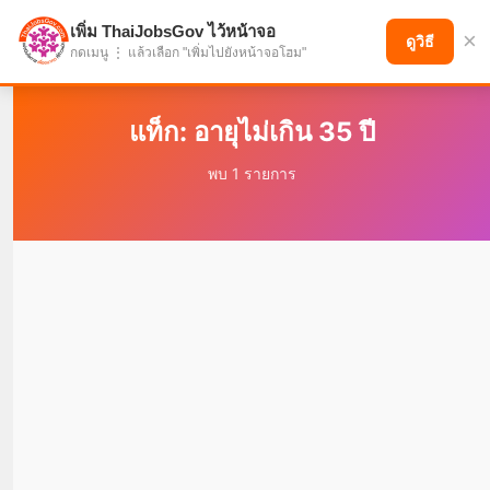
เพิ่ม ThaiJobsGov ไว้หน้าจอ
×
แบ่งปันโอกาส เพื่ออนาคตที่ก้าวหน้า
ดูวิธี
กดเมนู ⋮ แล้วเลือก "เพิ่มไปยังหน้าจอโฮม"
แท็ก: อายุไม่เกิน 35 ปี
พบ 1 รายการ