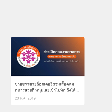
ชายชราขายล็อตเตอรี่สวมเสื้อคลุม
ทหารสวยดี หนุ่มเลยเข้าไปทัก ถึงได้รู้
ว่าคุณตาคนนี้คือวีรชนสงคราม
23 พ.ค. 2019
เกาหลี-ราชสกุลดัง คุณตากล่าวน่า
ประทับใจ “สกุลอะไรก็เหมือนกันแหละ