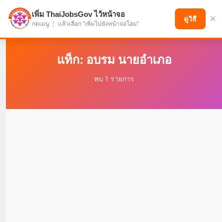
เพิ่ม ThaiJobsGov ไว้หน้าจอ
×
แบ่งปันโอกาส เพื่ออนาคตที่ก้าวหน้า
ดูวิธี
กดเมนู ⋮ แล้วเลือก "เพิ่มไปยังหน้าจอโฮม"
แท็ก: อบรม นายอำเภอ
พบ 1 รายการ