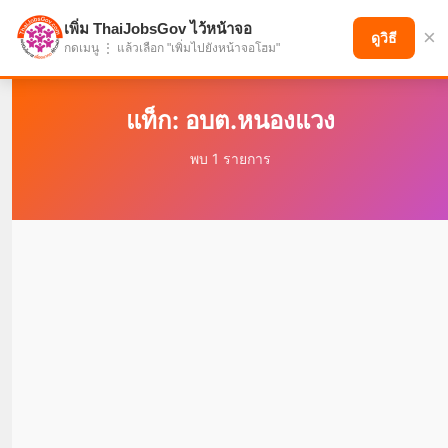
เพิ่ม ThaiJobsGov ไว้หน้าจอ
×
แบ่งปันโอกาส เพื่ออนาคตที่ก้าวหน้า
ดูวิธี
กดเมนู ⋮ แล้วเลือก "เพิ่มไปยังหน้าจอโฮม"
แท็ก: อบต.หนองแวง
พบ 1 รายการ