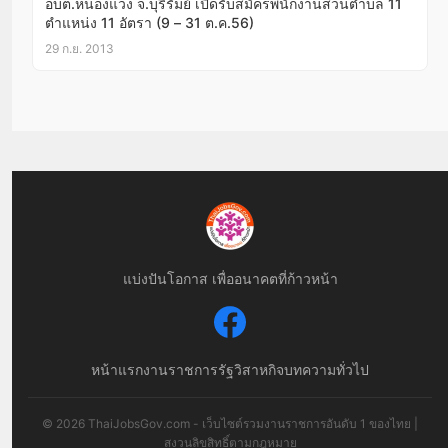
อบต.หนองแวง จ.บุรีรัมย์ เปิดรับสมัครพนักงานส่วนตำบล 11
ตำแหน่ง 11 อัตรา (9 – 31 ต.ค.56)
29 ก.ย. 2013
แบ่งปันโอกาส เพื่ออนาคตที่ก้าวหน้า
หน้าแรก
งานราชการ
รัฐวิสาหกิจ
บทความทั่วไป
© 2026 ThaiJobsGov.com - เว็บไซต์รวมงานราชการอันดับ 1 ของไทย |
สงวนลิขสิทธิ์ตามกฎหมาย