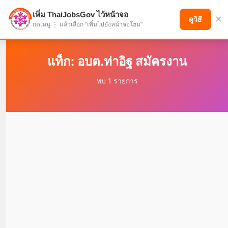
เพิ่ม ThaiJobsGov ไว้หน้าจอ
×
แบ่งปันโอกาส เพื่ออนาคตที่ก้าวหน้า
ดูวิธี
กดเมนู ⋮ แล้วเลือก "เพิ่มไปยังหน้าจอโฮม"
แท็ก: อบต.ท่าอิฐ สมัครงาน
พบ 1 รายการ