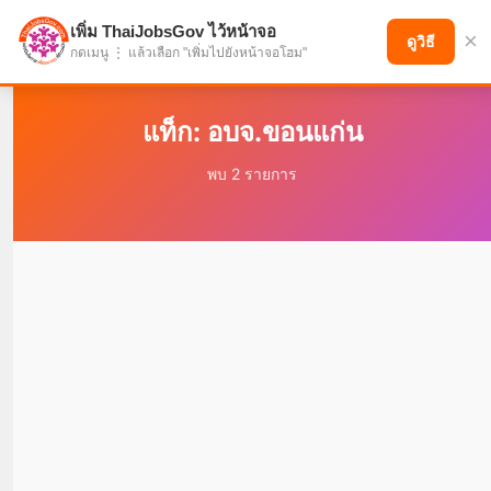
เพิ่ม ThaiJobsGov ไว้หน้าจอ
×
แบ่งปันโอกาส เพื่ออนาคตที่ก้าวหน้า
ดูวิธี
กดเมนู ⋮ แล้วเลือก "เพิ่มไปยังหน้าจอโฮม"
แท็ก: อบจ.ขอนแก่น
พบ 2 รายการ