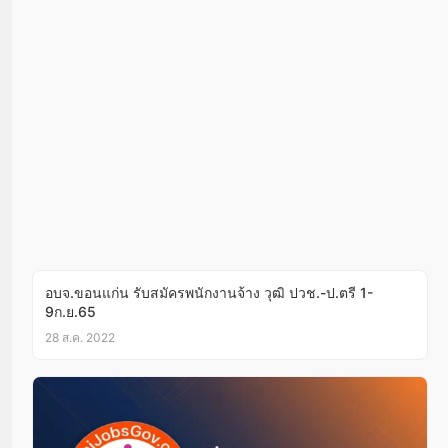
อบจ.ขอนแก่น รับสมัครพนักงานจ้าง วุฒิ ปวช.-ป.ตรี 1-
9ก.ย.65
28 ส.ค. 2022