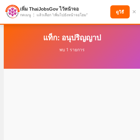
เพิ่ม ThaiJobsGov ไว้หน้าจอ
×
แบ่งปันโอกาส เพื่ออนาคตที่ก้าวหน้า
ดูวิธี
กดเมนู ⋮ แล้วเลือก "เพิ่มไปยังหน้าจอโฮม"
แท็ก: อนุปริญญาป
พบ 1 รายการ