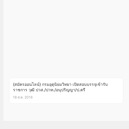
(สมัครออนไลน์) กรมอุตุนิยมวิทยา เปิดสอบบรรจุเข้ารับ
ราชการ วุฒิ ปวส./ปวท./อนุปริญญา/ป.ตรี
18 ส.ค. 2016