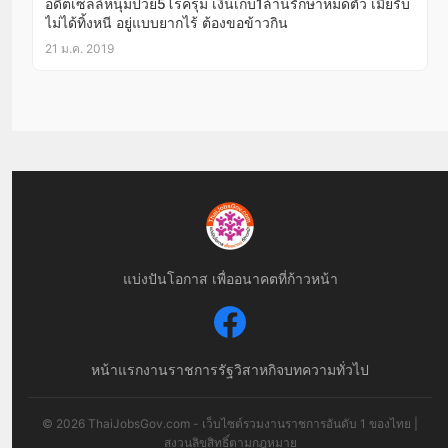
อดีตเซลล์หนุ่มป่วย5โรครุม เงินเก็บ1ล้านรักษาหมดตัว เมียรับ
ไม่ได้ทิ้งหนี อยู่แบบยากไร้ ต้องขอข้าวกิน
21 ม.ค. 2019
แบ่งปันโอกาส เพื่ออนาคตที่ก้าวหน้า
หน้าแรก
งานราชการ
รัฐวิสาหกิจ
บทความทั่วไป
© 2026 ThaiJobsGov.com - เว็บไซต์รวมงานราชการอันดับ 1 ของไทย |
สงวนลิขสิทธิ์ตามกฎหมาย