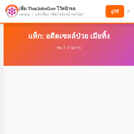
เพิ่ม ThaiJobsGov ไว้หน้าจอ
×
แบ่งปันโอกาส เพื่ออนาคตที่ก้าวหน้า
ดูวิธี
กดเมนู ⋮ แล้วเลือก "เพิ่มไปยังหน้าจอโฮม"
แท็ก: อดีตเซลล์ป่วย เมียทิ้ง
พบ 1 รายการ