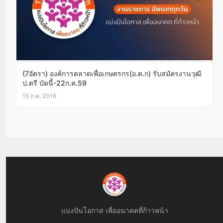
(7อัตรา) องค์การตลาดเพื่อเกษตรกร(อ.ต.ก) รับสมัครงานวุฒิ
ป.ตรี บัดนี้-22ก.ค.59
15 ก.ค. 2016
แบ่งปันโอกาส เพื่ออนาคตที่ก้าวหน้า