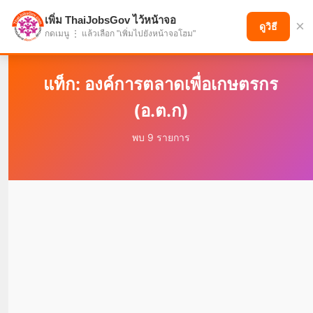
เพิ่ม ThaiJobsGov ไว้หน้าจอ
×
แบ่งปันโอกาส เพื่ออนาคตที่ก้าวหน้า
ดูวิธี
กดเมนู ⋮ แล้วเลือก "เพิ่มไปยังหน้าจอโฮม"
แท็ก: องค์การตลาดเพื่อเกษตรกร
(อ.ต.ก)
พบ 9 รายการ