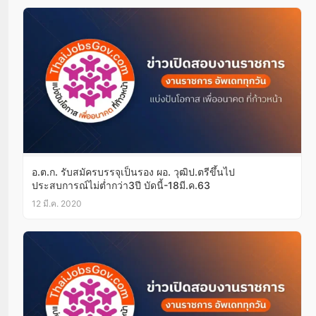
อ.ต.ก. รับสมัครบรรจุเป็นรอง ผอ. วุฒิป.ตรีขึ้นไป
ประสบการณ์ไม่ต่ำกว่า3ปี บัดนี้-18มี.ค.63
12 มี.ค. 2020