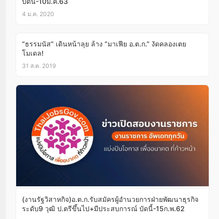
บัดนี้-10ม.ค.63
4 ม.ค. 2020
“ธรรมนัส” เดินหน้าลุย ล้าง “มาเฟีย อ.ต.ก.” งัดคลองเตย
โมเดล!
31 ส.ค. 2019
(งานรัฐวิสาหกิจ)อ.ต.ก.รับสมัครผู้อำนวยการฝ่ายพัฒนาธุรกิจ
ระดับ9 วุฒิ ป.ตรีขึ้นไป+มีประสบการณ์ บัดนี้-15ก.พ.62