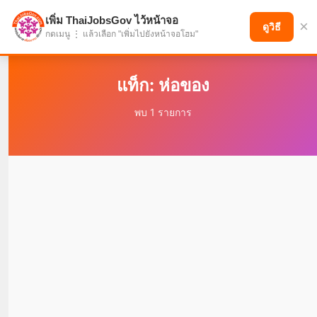
เพิ่ม ThaiJobsGov ไว้หน้าจอ
×
แบ่งปันโอกาส เพื่ออนาคตที่ก้าวหน้า
ดูวิธี
กดเมนู ⋮ แล้วเลือก "เพิ่มไปยังหน้าจอโฮม"
แท็ก: ห่อของ
พบ 1 รายการ