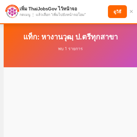
เพิ่ม ThaiJobsGov ไว้หน้าจอ
×
แบ่งปันโอกาส เพื่ออนาคตที่ก้าวหน้า
ดูวิธี
กดเมนู ⋮ แล้วเลือก "เพิ่มไปยังหน้าจอโฮม"
แท็ก: หางานวุฒฺ ป.ตรีทุกสาขา
พบ 1 รายการ