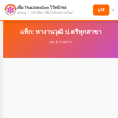
เพิ่ม ThaiJobsGov ไว้หน้าจอ
×
แบ่งปันโอกาส เพื่ออนาคตที่ก้าวหน้า
ดูวิธี
กดเมนู ⋮ แล้วเลือก "เพิ่มไปยังหน้าจอโฮม"
แท็ก: หางานวุฒิ ป.ตรีทุกสาขา
พบ 4 รายการ