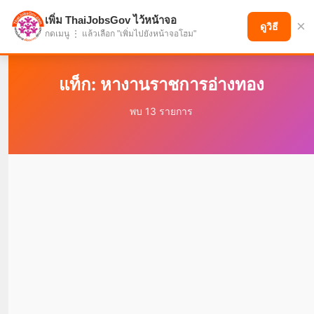
เพิ่ม ThaiJobsGov ไว้หน้าจอ
×
แบ่งปันโอกาส เพื่ออนาคตที่ก้าวหน้า
ดูวิธี
กดเมนู ⋮ แล้วเลือก "เพิ่มไปยังหน้าจอโฮม"
แท็ก: หางานราชการอ่างทอง
พบ 13 รายการ